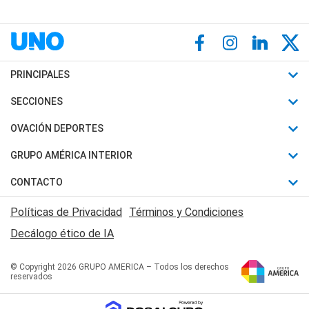
PRINCIPALES
Últimas Noticias
SECCIONES
Política
Horóscopo
OVACIÓN DEPORTES
Sociedad
Motores
Fútbol
GRUPO AMÉRICA INTERIOR
Policiales
Recetas
Mundial
Canal 7 en Vivo
CONTACTO
Judiciales
Trucos caseros
Automovilismo
Radio Nihuil
Acerca de Nosotros
Economia
Políticas de Privacidad
Términos y Condiciones
Series y Películas
Rugby
FM UNA
Contactanos
Decálogo ético de IA
Edictos y Solicitadas
Tenis
Radio Brava
Newsletter
Básquet
© Copyright 2026 GRUPO AMERICA – Todos los derechos
San Juan 8
reservados
Boxeo