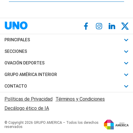
PRINCIPALES
Últimas Noticias
SECCIONES
Política
Horóscopo
OVACIÓN DEPORTES
Sociedad
Motores
Fútbol
GRUPO AMÉRICA INTERIOR
Policiales
Recetas
Mundial
Canal 7 en Vivo
CONTACTO
Judiciales
Trucos caseros
Automovilismo
Radio Nihuil
Acerca de Nosotros
Economia
Políticas de Privacidad
Términos y Condiciones
Series y Películas
Rugby
FM UNA
Contactanos
Decálogo ético de IA
Edictos y Solicitadas
Tenis
Radio Brava
Newsletter
Básquet
© Copyright 2026 GRUPO AMERICA – Todos los derechos
San Juan 8
reservados
Boxeo