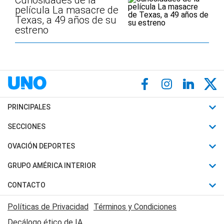
Curiosidades de la
película La masacre de
Texas, a 49 años de su
estreno
PRINCIPALES
Últimas Noticias
SECCIONES
Política
Horóscopo
OVACIÓN DEPORTES
Sociedad
Motores
Fútbol
GRUPO AMÉRICA INTERIOR
Policiales
Recetas
Mundial
Canal 7 en Vivo
CONTACTO
Judiciales
Trucos caseros
Automovilismo
Radio Nihuil
Acerca de Nosotros
Economia
Políticas de Privacidad
Términos y Condiciones
Series y Películas
Rugby
FM UNA
Contactanos
Decálogo ético de IA