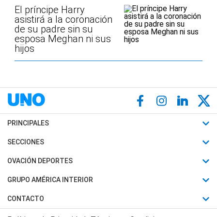
El príncipe Harry
asistirá a la coronación
de su padre sin su
esposa Meghan ni sus
hijos
PRINCIPALES
Últimas Noticias
SECCIONES
Política
Horóscopo
OVACIÓN DEPORTES
Sociedad
Motores
Fútbol
GRUPO AMÉRICA INTERIOR
Policiales
Recetas
Mundial
Canal 7 en Vivo
CONTACTO
Judiciales
Trucos caseros
Automovilismo
Radio Nihuil