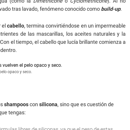
 agua (como la
Dimethicone
o
Cyclomethicone
). Al no
lavado tras lavado, fenómeno conocido como
build-up
.
r el
cabello
, termina convirtiéndose en un impermeable
nutrientes de las mascarillas, los aceites naturales y la
Con el tiempo, el cabello que lucía brillante comienza a
 dentro.
 pelo opaco y seco.
os
shampoos
con
silicona
, sino que es cuestión de
 que tengas:
órmulas libres de siliconas, ya que el peso de estas