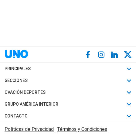
PRINCIPALES
Últimas Noticias
SECCIONES
Política
Horóscopo
OVACIÓN DEPORTES
Sociedad
Motores
Fútbol
GRUPO AMÉRICA INTERIOR
Policiales
Recetas
Mundial
Canal 7 en Vivo
CONTACTO
Judiciales
Trucos caseros
Automovilismo
Radio Nihuil
Acerca de Nosotros
Economia
Políticas de Privacidad
Términos y Condiciones
Series y Películas
Rugby
FM UNA