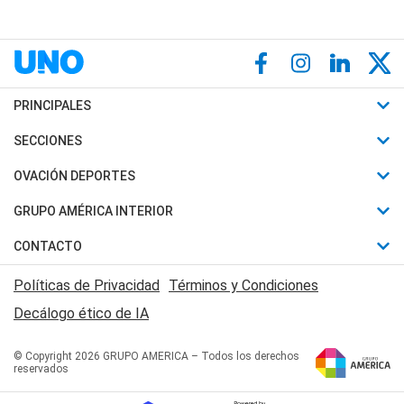
PRINCIPALES
Últimas Noticias
SECCIONES
Política
Horóscopo
OVACIÓN DEPORTES
Sociedad
Motores
Fútbol
GRUPO AMÉRICA INTERIOR
Policiales
Recetas
Mundial
Canal 7 en Vivo
CONTACTO
Judiciales
Trucos caseros
Automovilismo
Radio Nihuil
Acerca de Nosotros
Economia
Políticas de Privacidad
Términos y Condiciones
Series y Películas
Rugby
FM UNA
Contactanos
Decálogo ético de IA
Edictos y Solicitadas
Tenis
Radio Brava
Newsletter
Básquet
© Copyright 2026 GRUPO AMERICA – Todos los derechos
San Juan 8
reservados
Boxeo