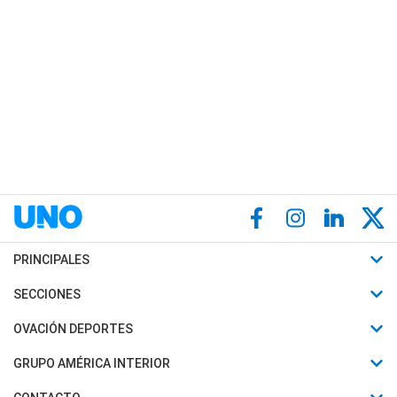
PRINCIPALES
Últimas Noticias
SECCIONES
Política
Horóscopo
OVACIÓN DEPORTES
Sociedad
Motores
Fútbol
GRUPO AMÉRICA INTERIOR
Policiales
Recetas
Mundial
Canal 7 en Vivo