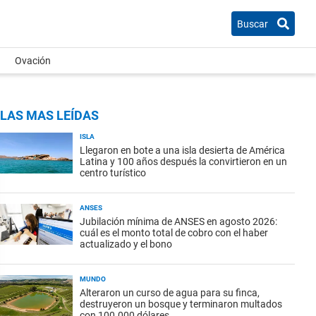
Buscar
Ovación
LAS MAS LEÍDAS
ISLA
Llegaron en bote a una isla desierta de América
Latina y 100 años después la convirtieron en un
centro turístico
ANSES
Jubilación mínima de ANSES en agosto 2026:
cuál es el monto total de cobro con el haber
actualizado y el bono
MUNDO
Alteraron un curso de agua para su finca,
destruyeron un bosque y terminaron multados
con 100.000 dólares