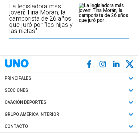
La legisladora más
joven: Tina Morán, la
camporista de 26 años
que juró por "las hijas y
las nietas"
PRINCIPALES
Últimas Noticias
SECCIONES
Política
Horóscopo
OVACIÓN DEPORTES
Sociedad
Motores
Fútbol
GRUPO AMÉRICA INTERIOR
Policiales
Recetas
Mundial
Canal 7 en Vivo
CONTACTO
Judiciales
Trucos caseros
Automovilismo
Radio Nihuil