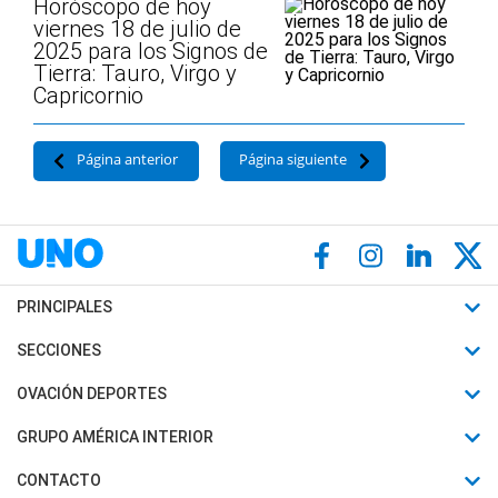
Horóscopo de hoy
viernes 18 de julio de
2025 para los Signos de
Tierra: Tauro, Virgo y
Capricornio
Página anterior
Página siguiente
PRINCIPALES
Últimas Noticias
SECCIONES
Política
Horóscopo
OVACIÓN DEPORTES
Sociedad
Motores
Fútbol
GRUPO AMÉRICA INTERIOR
Policiales
Recetas
Mundial
Canal 7 en Vivo
CONTACTO
Judiciales