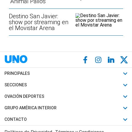
"Animal Pailos"
Destino San Javier:
show por streaming en
el Movistar Arena
PRINCIPALES
Últimas Noticias
SECCIONES
Política
Horóscopo
OVACIÓN DEPORTES
Sociedad
Motores
Fútbol
GRUPO AMÉRICA INTERIOR
Policiales
Recetas
Mundial
Canal 7 en Vivo
CONTACTO
Judiciales
Trucos caseros
Automovilismo
Radio Nihuil
Acerca de Nosotros
Economia