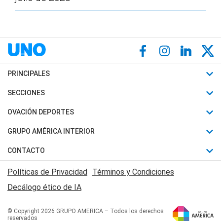
PRINCIPALES
Últimas Noticias
SECCIONES
Política
Horóscopo
OVACIÓN DEPORTES
Sociedad
Motores
Fútbol
GRUPO AMÉRICA INTERIOR
Policiales
Recetas
Mundial
Canal 7 en Vivo
CONTACTO
Judiciales
Trucos caseros
Automovilismo
Radio Nihuil
Acerca de Nosotros
Economia
Políticas de Privacidad
Términos y Condiciones
Series y Películas
Rugby
FM UNA
Contactanos
Decálogo ético de IA
Edictos y Solicitadas
Tenis
Radio Brava
Newsletter
Básquet
© Copyright 2026 GRUPO AMERICA – Todos los derechos
San Juan 8
reservados