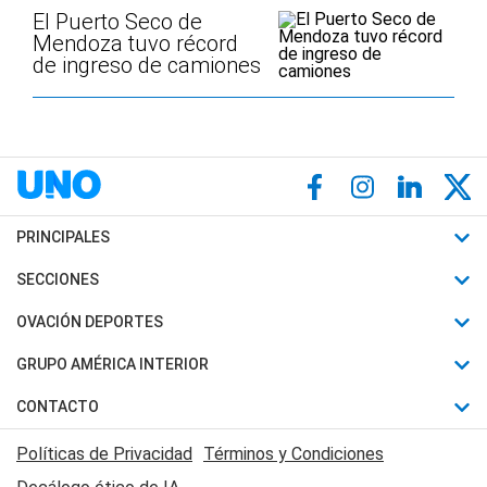
El Puerto Seco de
Mendoza tuvo récord
de ingreso de camiones
PRINCIPALES
Últimas Noticias
SECCIONES
Política
Horóscopo
OVACIÓN DEPORTES
Sociedad
Motores
Fútbol
GRUPO AMÉRICA INTERIOR
Policiales
Recetas
Mundial
Canal 7 en Vivo
CONTACTO
Judiciales
Trucos caseros
Automovilismo
Radio Nihuil
Acerca de Nosotros
Economia
Políticas de Privacidad
Términos y Condiciones
Series y Películas
Rugby
FM UNA
Contactanos