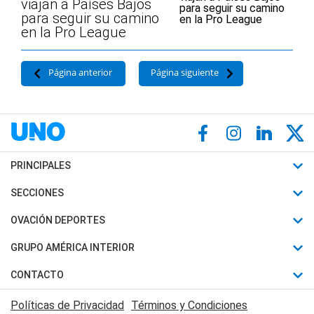
viajan a Países Bajos
para seguir su camino
en la Pro League
Página anterior
Página siguiente
PRINCIPALES
Últimas Noticias
SECCIONES
Política
Horóscopo
OVACIÓN DEPORTES
Sociedad
Motores
Fútbol
GRUPO AMÉRICA INTERIOR
Policiales
Recetas
Mundial
Canal 7 en Vivo
CONTACTO
Judiciales
Trucos caseros
Automovilismo
Radio Nihuil
Acerca de Nosotros
Economia
Políticas de Privacidad
Términos y Condiciones
Series y Películas