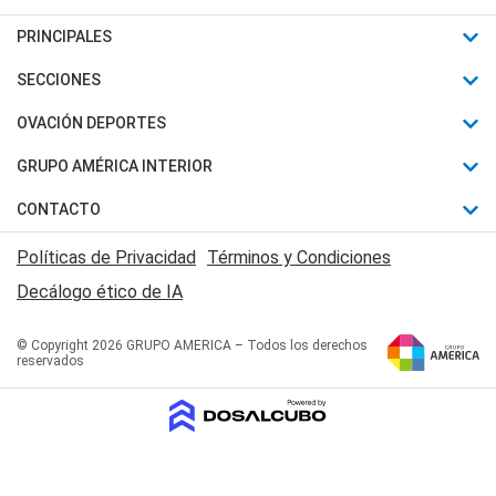
PRINCIPALES
Últimas Noticias
SECCIONES
Política
Horóscopo
OVACIÓN DEPORTES
Sociedad
Motores
Fútbol
GRUPO AMÉRICA INTERIOR
Policiales
Recetas
Mundial
Canal 7 en Vivo
CONTACTO
Judiciales
Trucos caseros
Automovilismo
Radio Nihuil
Acerca de Nosotros
Economia
Políticas de Privacidad
Términos y Condiciones
Series y Películas
Rugby
FM UNA
Contactanos
Decálogo ético de IA
Edictos y Solicitadas
Tenis
Radio Brava
Newsletter
Básquet
© Copyright 2026 GRUPO AMERICA – Todos los derechos
San Juan 8
reservados
Boxeo
Fuera de Juego
Polideportivo