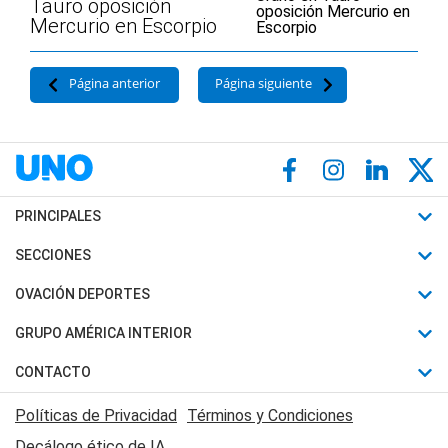
Tauro oposición
Mercurio en Escorpio
Página anterior
Página siguiente
PRINCIPALES
Últimas Noticias
SECCIONES
Política
Horóscopo
OVACIÓN DEPORTES
Sociedad
Motores
Fútbol
GRUPO AMÉRICA INTERIOR
Policiales
Recetas
Mundial
Canal 7 en Vivo
CONTACTO
Judiciales
Trucos caseros
Automovilismo
Radio Nihuil
Acerca de Nosotros
Economia
Políticas de Privacidad
Términos y Condiciones
Series y Películas
Rugby
FM UNA
Contactanos
Decálogo ético de IA