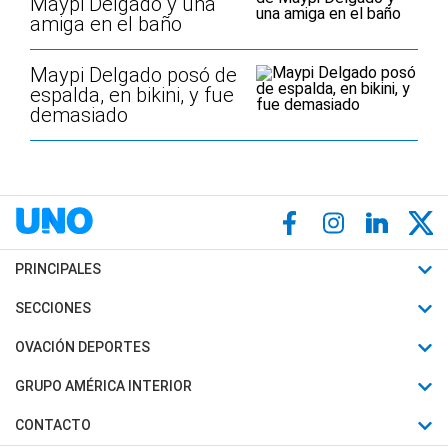
Maypi Delgado y una
amiga en el baño
Maypi Delgado posó de
espalda, en bikini, y fue
demasiado
PRINCIPALES
Últimas Noticias
SECCIONES
Política
Horóscopo
OVACIÓN DEPORTES
Sociedad
Motores
Fútbol
GRUPO AMÉRICA INTERIOR
Policiales
Recetas
Mundial
Canal 7 en Vivo
CONTACTO
Judiciales
Trucos caseros