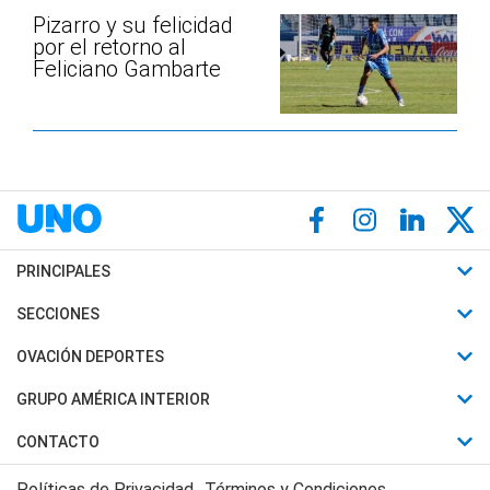
Pizarro y su felicidad
por el retorno al
Feliciano Gambarte
PRINCIPALES
Últimas Noticias
SECCIONES
Política
Horóscopo
OVACIÓN DEPORTES
Sociedad
Motores
Fútbol
GRUPO AMÉRICA INTERIOR
Policiales
Recetas
Mundial
Canal 7 en Vivo
CONTACTO
Judiciales
Trucos caseros
Automovilismo
Radio Nihuil
Acerca de Nosotros
Economia
Políticas de Privacidad
Términos y Condiciones