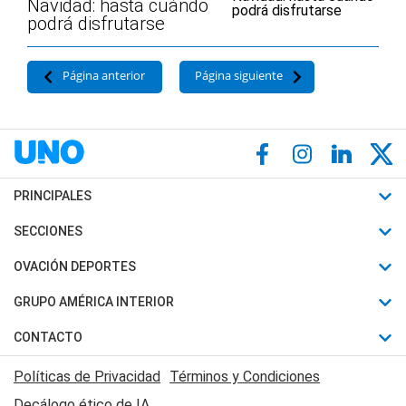
Navidad: hasta cuándo
podrá disfrutarse
Página anterior
Página siguiente
PRINCIPALES
Últimas Noticias
SECCIONES
Política
Horóscopo
OVACIÓN DEPORTES
Sociedad
Motores
Fútbol
GRUPO AMÉRICA INTERIOR
Policiales
Recetas
Mundial
Canal 7 en Vivo
CONTACTO
Judiciales
Trucos caseros
Automovilismo
Radio Nihuil
Acerca de Nosotros
Economia
Políticas de Privacidad
Términos y Condiciones
Series y Películas
Rugby
FM UNA
Contactanos
Decálogo ético de IA