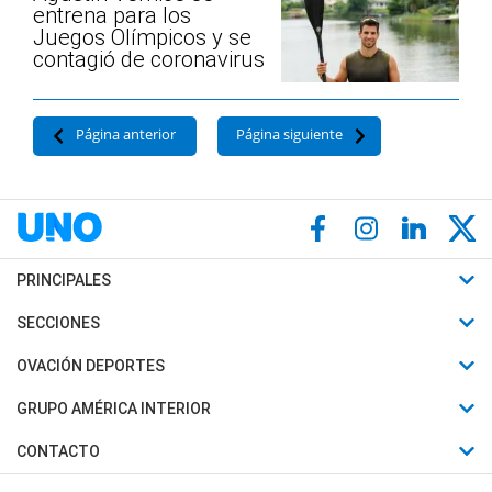
entrena para los
Juegos Olímpicos y se
contagió de coronavirus
Página anterior
Página siguiente
PRINCIPALES
Últimas Noticias
SECCIONES
Política
Horóscopo
OVACIÓN DEPORTES
Sociedad
Motores
Fútbol
GRUPO AMÉRICA INTERIOR
Policiales
Recetas
Mundial
Canal 7 en Vivo
CONTACTO
Judiciales
Trucos caseros
Automovilismo
Radio Nihuil