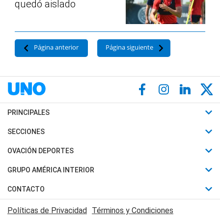
quedó aislado
Página anterior
Página siguiente
PRINCIPALES
Últimas Noticias
SECCIONES
Política
Horóscopo
OVACIÓN DEPORTES
Sociedad
Motores
Fútbol
GRUPO AMÉRICA INTERIOR
Policiales
Recetas
Mundial
Canal 7 en Vivo
CONTACTO
Judiciales
Trucos caseros
Automovilismo
Radio Nihuil
Acerca de Nosotros
Economia
Políticas de Privacidad
Términos y Condiciones
Series y Películas
Rugby
FM UNA