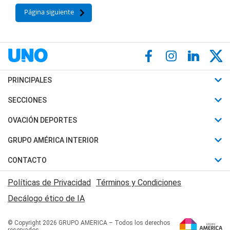
Página siguiente
PRINCIPALES
Últimas Noticias
SECCIONES
Política
Horóscopo
OVACIÓN DEPORTES
Sociedad
Motores
Fútbol
GRUPO AMÉRICA INTERIOR
Policiales
Recetas
Mundial
Canal 7 en Vivo
CONTACTO
Judiciales
Trucos caseros
Automovilismo
Radio Nihuil
Acerca de Nosotros
Economia
Políticas de Privacidad
Términos y Condiciones
Series y Películas
Rugby
FM UNA
Contactanos
Decálogo ético de IA
Edictos y Solicitadas
Tenis
Radio Brava
Newsletter
Básquet
© Copyright 2026 GRUPO AMERICA – Todos los derechos
San Juan 8