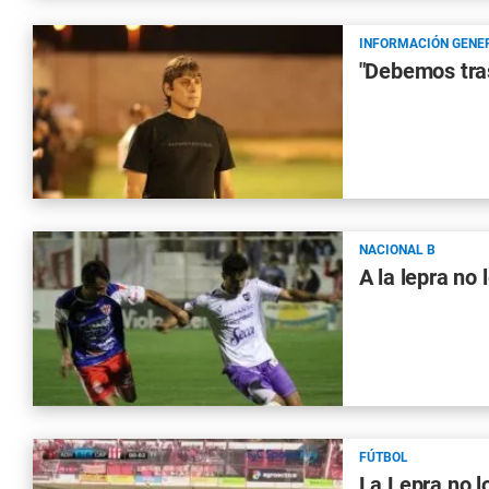
INFORMACIÓN GENE
"Debemos tras
NACIONAL B
A la lepra no 
FÚTBOL
La Lepra no l