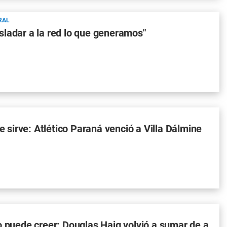
RAL
ladar a la red lo que generamos"
le sirve: Atlético Paraná venció a Villa Dálmine
o puede creer: Douglas Haig volvió a sumar de a