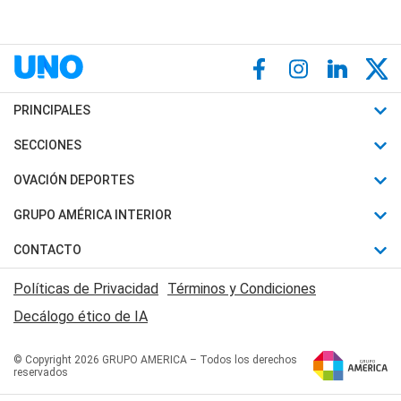
PRINCIPALES
Últimas Noticias
SECCIONES
Política
Horóscopo
OVACIÓN DEPORTES
Sociedad
Motores
Fútbol
GRUPO AMÉRICA INTERIOR
Policiales
Recetas
Mundial
Canal 7 en Vivo
CONTACTO
Judiciales
Trucos caseros
Automovilismo
Radio Nihuil
Acerca de Nosotros
Economia
Políticas de Privacidad
Términos y Condiciones
Series y Películas
Rugby
FM UNA
Contactanos
Decálogo ético de IA
Edictos y Solicitadas
Tenis
Radio Brava
Newsletter
Básquet
© Copyright 2026 GRUPO AMERICA – Todos los derechos
San Juan 8
reservados
Boxeo