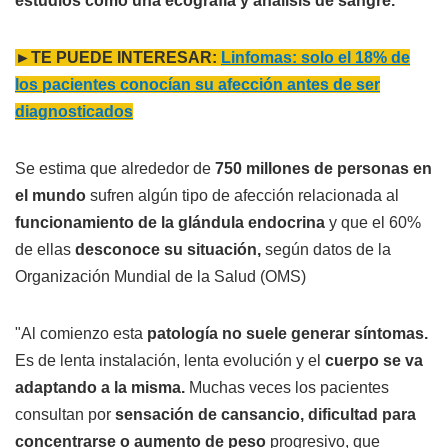
estudios como una ecografía y análisis de sangre.
►TE PUEDE INTERESAR:
Linfomas: solo el 18% de
los pacientes conocían su afección antes de ser
diagnosticados
Se estima que alrededor de
750 millones de personas en
el mundo
sufren algún tipo de afección relacionada al
funcionamiento de la glándula endocrina
y que el 60%
de ellas
desconoce su situación,
según datos de la
Organización Mundial de la Salud (OMS)
"Al comienzo esta
patología no suele generar síntomas.
Es de lenta instalación, lenta evolución y el
cuerpo se va
adaptando a la misma.
Muchas veces los pacientes
consultan por
sensación de cansancio, dificultad para
concentrarse o aumento de peso
progresivo, que