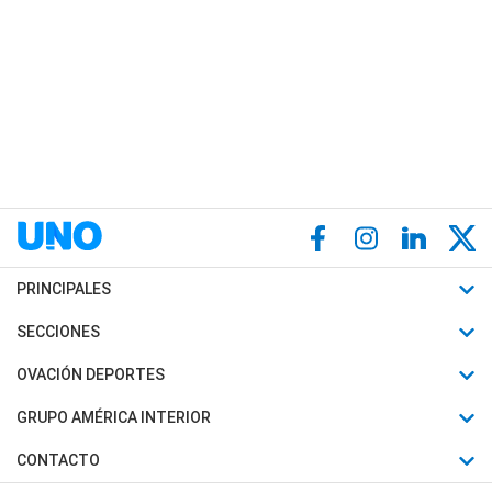
PRINCIPALES
Últimas Noticias
SECCIONES
Política
Horóscopo
OVACIÓN DEPORTES
Sociedad
Motores
Fútbol
GRUPO AMÉRICA INTERIOR
Policiales
Recetas
Mundial
Canal 7 en Vivo
CONTACTO
Judiciales
Trucos caseros
Automovilismo