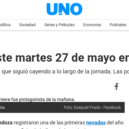
olítica
Sociedad
Series y Películas
Economia
Policiales
este martes 27 de mayo e
que siguió cayendo a lo largo de la jornada. Las po
ana.
Foto: Exequiel Prado - Facebook.
ndoza
registraron una de las primeras
nevadas
del año