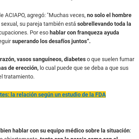
e de ACIAPO, agregó: "Muchas veces,
no solo el hombre
 sexual, su pareja también está
sobrellevando toda la
cupaciones. Por eso
hablar con franqueza ayuda
eguir
superando los desafíos juntos”.
razón, vasos sanguíneos, diabetes
o que suelen fumar
as de erección,
lo cual puede que se deba a que sus
l tratamiento.
s: la relación según un estudio de la FDA
ien hablar con su equipo médico sobre la situación
: