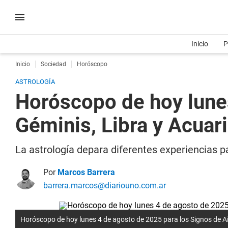
Inicio
P
Inicio
Sociedad
Horóscopo
ASTROLOGÍA
Horóscopo de hoy lunes
Géminis, Libra y Acuar
La astrología depara diferentes experiencias p
Por
Marcos Barrera
barrera.marcos@diariouno.com.ar
Horóscopo de hoy lunes 4 de agosto de 2025 para los Signos de Air