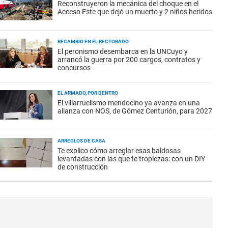
Reconstruyeron la mecánica del choque en el
Acceso Este que dejó un muerto y 2 niños heridos
RECAMBIO EN EL RECTORADO
El peronismo desembarca en la UNCuyo y
arrancó la guerra por 200 cargos, contratos y
concursos
EL ARMADO, POR DENTRO
El villarruelismo mendocino ya avanza en una
alianza con NOS, de Gómez Centurión, para 2027
ARREGLOS DE CASA
Te explico cómo arreglar esas baldosas
levantadas con las que te tropiezas: con un DIY
de construcción