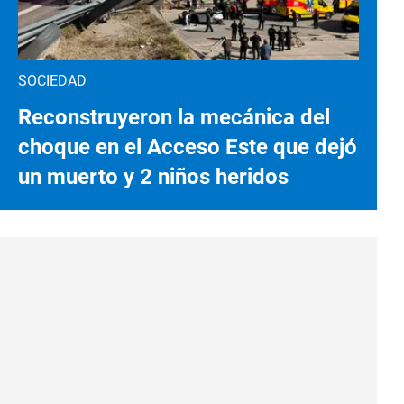
SOCIEDAD
Reconstruyeron la mecánica del
choque en el Acceso Este que dejó
un muerto y 2 niños heridos