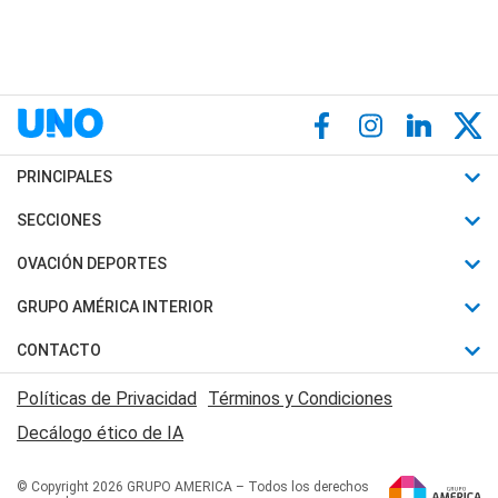
PRINCIPALES
Últimas Noticias
SECCIONES
Política
Horóscopo
OVACIÓN DEPORTES
Sociedad
Motores
Fútbol
GRUPO AMÉRICA INTERIOR
Policiales
Recetas
Mundial
Canal 7 en Vivo
CONTACTO
Judiciales
Trucos caseros
Automovilismo
Radio Nihuil
Acerca de Nosotros
Economia
Políticas de Privacidad
Términos y Condiciones
Series y Películas
Rugby
FM UNA
Contactanos
Decálogo ético de IA
Edictos y Solicitadas
Tenis
Radio Brava
Newsletter
Básquet
© Copyright 2026 GRUPO AMERICA – Todos los derechos
San Juan 8