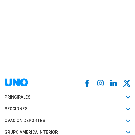
PRINCIPALES
Últimas Noticias
SECCIONES
Política
Horóscopo
OVACIÓN DEPORTES
Sociedad
Motores
Fútbol
GRUPO AMÉRICA INTERIOR