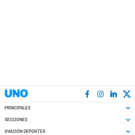
PRINCIPALES
Últimas Noticias
SECCIONES
Política
Horóscopo
OVACIÓN DEPORTES