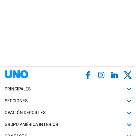
PRINCIPALES
Últimas Noticias
SECCIONES
Política
Horóscopo
OVACIÓN DEPORTES
Sociedad
Motores
Fútbol
GRUPO AMÉRICA INTERIOR
Policiales
Recetas
Mundial