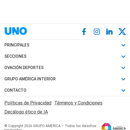
PRINCIPALES
Últimas Noticias
SECCIONES
Política
Horóscopo
OVACIÓN DEPORTES
Sociedad
Motores
Fútbol
GRUPO AMÉRICA INTERIOR
Policiales
Recetas
Mundial
Canal 7 en Vivo
CONTACTO
Judiciales
Trucos caseros
Automovilismo
Radio Nihuil
Acerca de Nosotros
Economia
Políticas de Privacidad
Términos y Condiciones
Series y Películas
Rugby
FM UNA
Contactanos
Decálogo ético de IA
Edictos y Solicitadas
Tenis
Radio Brava
Newsletter
Básquet
© Copyright 2026 GRUPO AMERICA – Todos los derechos
San Juan 8
reservados