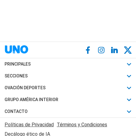
PRINCIPALES
Últimas Noticias
SECCIONES
Política
Horóscopo
OVACIÓN DEPORTES
Sociedad
Motores
Fútbol
GRUPO AMÉRICA INTERIOR
Policiales
Recetas
Mundial
Canal 7 en Vivo
CONTACTO
Judiciales
Trucos caseros
Automovilismo
Radio Nihuil
Acerca de Nosotros
Economia
Políticas de Privacidad
Términos y Condiciones
Series y Películas
Rugby
FM UNA
Contactanos
Decálogo ético de IA