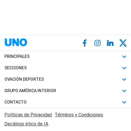
PRINCIPALES
Últimas Noticias
SECCIONES
Política
Horóscopo
OVACIÓN DEPORTES
Sociedad
Motores
Fútbol
GRUPO AMÉRICA INTERIOR
Policiales
Recetas
Mundial
Canal 7 en Vivo
CONTACTO
Judiciales
Trucos caseros
Automovilismo
Radio Nihuil
Acerca de Nosotros
Economia
Políticas de Privacidad
Términos y Condiciones
Series y Películas
Rugby
FM UNA
Contactanos
Decálogo ético de IA
Edictos y Solicitadas
Tenis
Radio Brava