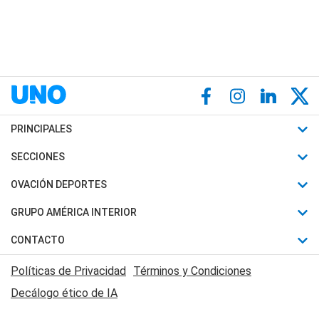
PRINCIPALES
Últimas Noticias
SECCIONES
Política
Horóscopo
OVACIÓN DEPORTES
Sociedad
Motores
Fútbol
GRUPO AMÉRICA INTERIOR
Policiales
Recetas
Mundial
Canal 7 en Vivo
CONTACTO
Judiciales
Trucos caseros
Automovilismo
Radio Nihuil
Acerca de Nosotros
Economia
Políticas de Privacidad
Términos y Condiciones
Series y Películas
Rugby
FM UNA
Contactanos
Decálogo ético de IA
Edictos y Solicitadas
Tenis
Radio Brava
Newsletter