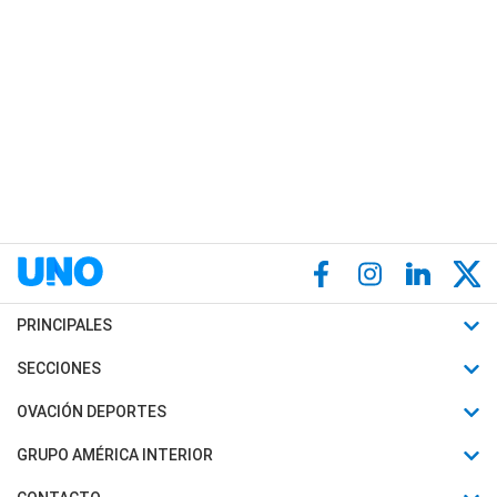
PRINCIPALES
Últimas Noticias
SECCIONES
Política
Horóscopo
OVACIÓN DEPORTES
Sociedad
Motores
Fútbol
GRUPO AMÉRICA INTERIOR
Policiales
Recetas
Mundial