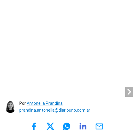
Por
Antonella Prandina
prandina.antonella@diariouno.com.ar