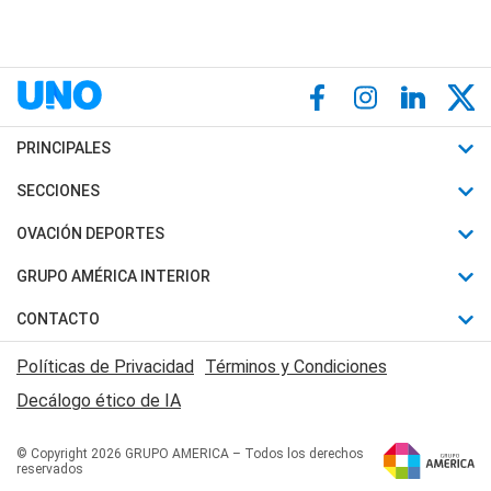
PRINCIPALES
Últimas Noticias
SECCIONES
Política
Horóscopo
OVACIÓN DEPORTES
Sociedad
Motores
Fútbol
GRUPO AMÉRICA INTERIOR
Policiales
Recetas
Mundial
Canal 7 en Vivo
CONTACTO
Judiciales
Trucos caseros
Automovilismo
Radio Nihuil
Acerca de Nosotros
Economia
Políticas de Privacidad
Términos y Condiciones
Series y Películas
Rugby
FM UNA
Contactanos
Decálogo ético de IA
Edictos y Solicitadas
Tenis
Radio Brava
Newsletter
Básquet
© Copyright 2026 GRUPO AMERICA – Todos los derechos
San Juan 8
reservados
Boxeo