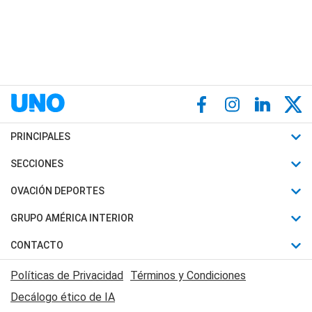
PRINCIPALES
Últimas Noticias
SECCIONES
Política
Horóscopo
OVACIÓN DEPORTES
Sociedad
Motores
Fútbol
GRUPO AMÉRICA INTERIOR
Policiales
Recetas
Mundial
Canal 7 en Vivo
CONTACTO
Judiciales
Trucos caseros
Automovilismo
Radio Nihuil
Acerca de Nosotros
Economia
Políticas de Privacidad
Términos y Condiciones
Series y Películas
Rugby
FM UNA
Contactanos
Decálogo ético de IA
Edictos y Solicitadas
Tenis
Radio Brava