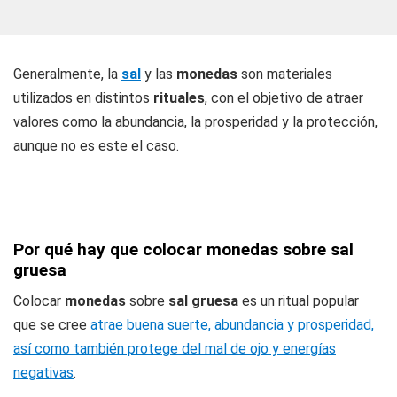
Generalmente, la
sal
y las
monedas
son materiales
utilizados en distintos
rituales
, con el objetivo de atraer
valores como la abundancia, la prosperidad y la protección,
aunque no es este el caso.
Por qué hay que colocar monedas sobre sal
gruesa
Colocar
monedas
sobre
sal gruesa
es un ritual popular
que se cree
atrae buena suerte, abundancia y prosperidad,
así como también protege del mal de ojo y energías
negativas
.