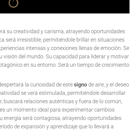
á su creatividad y carisma, atrayendo oportunidades
 será irresistible, permitiéndole brillar en situaciones
experiencias intensas y conexiones llenas de emoción. Se
 su visión del mundo. Su capacidad para liderar y motivar
protagónico en su entorno. Será un tiempo de crecimiento
 despertará la curiosidad de este
signo
de aire, y el deseo
eatividad se verá estimulada, permitiéndole desarrollar
r, buscará relaciones auténticas y fuera de lo común,
te es un momento ideal para experimentar cambios
 Su energía será contagiosa, atrayendo oportunidades
ríodo de expansión y aprendizaje que lo llevará a