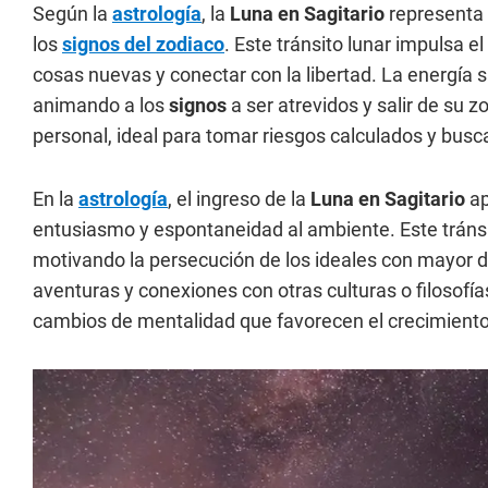
Según la
astrología
, la
Luna en Sagitario
representa
los
signos del zodiaco
. Este tránsito lunar impulsa 
cosas nuevas y conectar con la libertad. La energía sa
animando a los
signos
a ser atrevidos y salir de su z
personal, ideal para tomar riesgos calculados y bus
En la
astrología
, el ingreso de la
Luna en Sagitario
ap
entusiasmo y espontaneidad al ambiente. Este tránsit
motivando la persecución de los ideales con mayor 
aventuras y conexiones con otras culturas o filosofía
cambios de mentalidad que favorecen el crecimiento