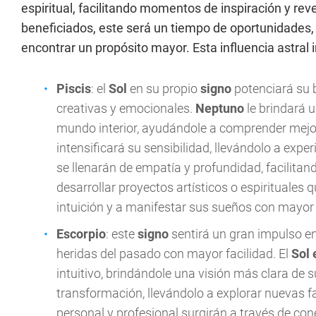
espiritual, facilitando momentos de inspiración y re
beneficiados, este será un tiempo de oportunidades
encontrar un propósito mayor. Esta influencia astral inv
Piscis
: el
Sol
en su propio
signo
potenciará su b
creativas y emocionales.
Neptuno
le brindará u
mundo interior, ayudándole a comprender mejo
intensificará su sensibilidad, llevándolo a ex
se llenarán de empatía y profundidad, facilitan
desarrollar proyectos artísticos o espirituales 
intuición y a manifestar sus sueños con mayor 
Escorpio
: este
signo
sentirá un gran impulso en 
heridas del pasado con mayor facilidad. El
Sol 
intuitivo, brindándole una visión más clara de s
transformación, llevándolo a explorar nuevas f
personal y profesional surgirán a través de c