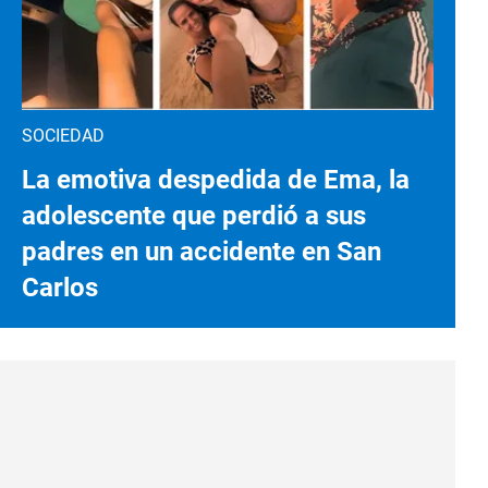
SOCIEDAD
La emotiva despedida de Ema, la
adolescente que perdió a sus
padres en un accidente en San
Carlos