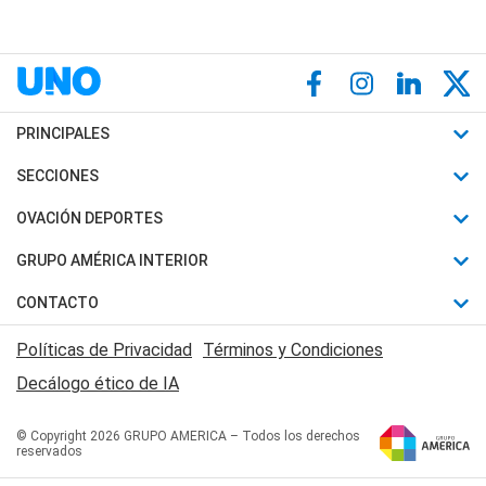
PRINCIPALES
Últimas Noticias
SECCIONES
Política
Horóscopo
OVACIÓN DEPORTES
Sociedad
Motores
Fútbol
GRUPO AMÉRICA INTERIOR
Policiales
Recetas
Mundial
Canal 7 en Vivo
CONTACTO
Judiciales
Trucos caseros
Automovilismo
Radio Nihuil
Acerca de Nosotros
Economia
Políticas de Privacidad
Términos y Condiciones
Series y Películas
Rugby
FM UNA
Contactanos
Decálogo ético de IA
Edictos y Solicitadas
Tenis
Radio Brava
Newsletter
Básquet
© Copyright 2026 GRUPO AMERICA – Todos los derechos
San Juan 8
reservados
Boxeo