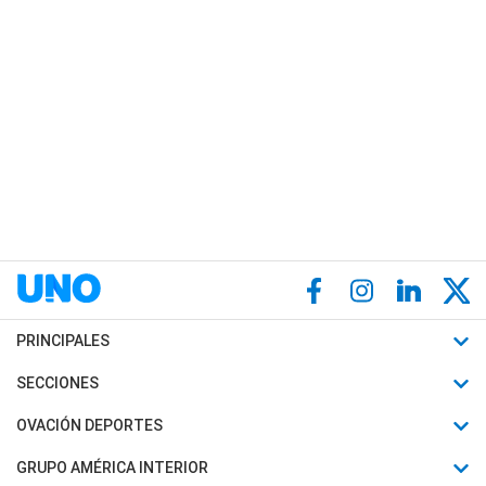
PRINCIPALES
Últimas Noticias
SECCIONES
Política
Horóscopo
OVACIÓN DEPORTES
Sociedad
Motores
Fútbol
GRUPO AMÉRICA INTERIOR