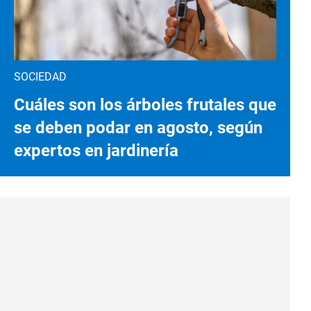
SOCIEDAD
Cuáles son los árboles frutales que
se deben podar en agosto, según
expertos en jardinería