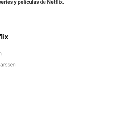
series y películas
de
Netflix.
lix
n
Larssen