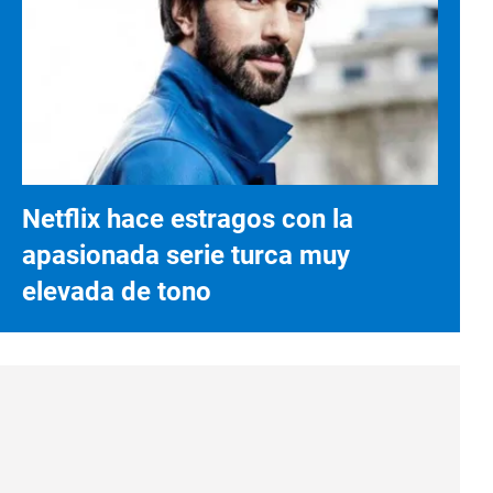
Netflix hace estragos con la
apasionada serie turca muy
elevada de tono