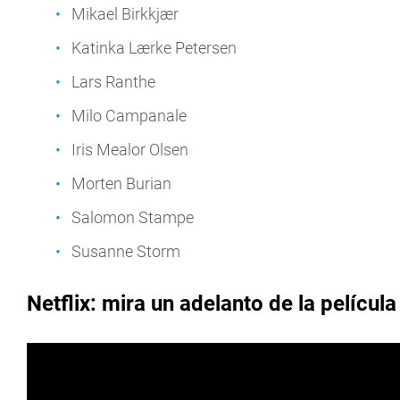
Mikael Birkkjær
Katinka Lærke Petersen
Lars Ranthe
Milo Campanale
Iris Mealor Olsen
Morten Burian
Salomon Stampe
Susanne Storm
Netflix: mira un adelanto de la película