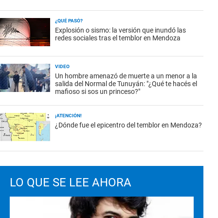
¿QUÉ PASÓ?
Explosión o sismo: la versión que inundó las
redes sociales tras el temblor en Mendoza
VIDEO
Un hombre amenazó de muerte a un menor a la
salida del Normal de Tunuyán: "¿Qué te hacés el
mafioso si sos un princeso?"
¡ATENCIÓN!
¿Dónde fue el epicentro del temblor en Mendoza?
LO QUE SE LEE AHORA