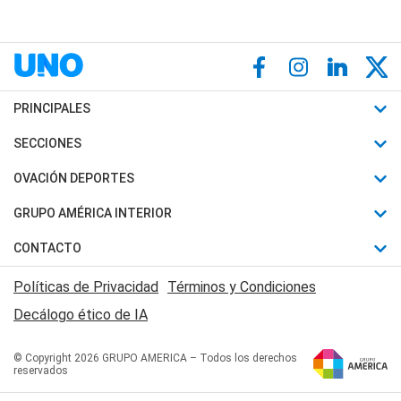
PRINCIPALES
Últimas Noticias
SECCIONES
Política
Horóscopo
OVACIÓN DEPORTES
Sociedad
Motores
Fútbol
GRUPO AMÉRICA INTERIOR
Policiales
Recetas
Mundial
Canal 7 en Vivo
CONTACTO
Judiciales
Trucos caseros
Automovilismo
Radio Nihuil
Acerca de Nosotros
Economia
Políticas de Privacidad
Términos y Condiciones
Series y Películas
Rugby
FM UNA
Contactanos
Decálogo ético de IA
Edictos y Solicitadas
Tenis
Radio Brava
Newsletter
Básquet
© Copyright 2026 GRUPO AMERICA – Todos los derechos
San Juan 8
reservados
Boxeo