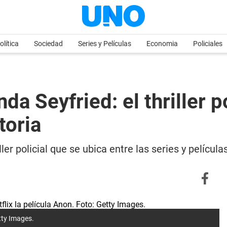
olítica
Sociedad
Series y Películas
Economia
Policiales
da Seyfried: el thriller 
toria
er policial que se ubica entre las series y películ
tty Images.