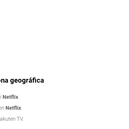
ona geográfica
en
Netflix
.
 en
Netflix
.
Rakuten TV.