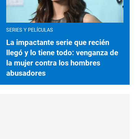
SERIES Y PELÍCULAS
La impactante serie que recién
llegó y lo tiene todo: venganza de
la mujer contra los hombres
abusadores